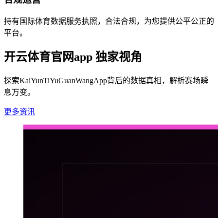
持有国际体育数据服务执照，合法合规，为您提供公平公正的
平台。
开云体育官网app 独家视角
探索KaiYunTiYuGuanWangApp背后的数据真相，解析赛场瞬
息万变。
更多资讯