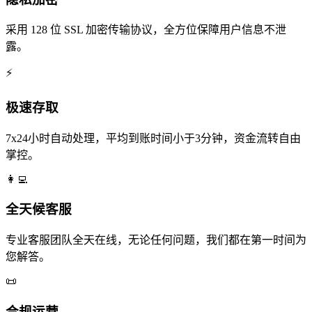
采用 128 位 SSL 加密传输协议，全方位保障用户信息不泄
露。
⚡
极速存取
7x24小时自动处理，平均到账时间小于3分钟，资金流转自由
掌控。
👩‍💻
全天候客服
专业客服团队全天在线，无论任何问题，我们都在第一时间为
您解答。
📜
合规运营