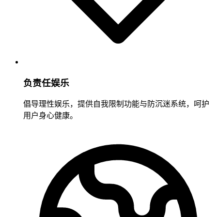
负责任娱乐
倡导理性娱乐，提供自我限制功能与防沉迷系统，呵护
用户身心健康。