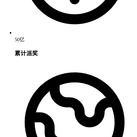
50亿
累计派奖