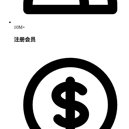
10M+
注册会员