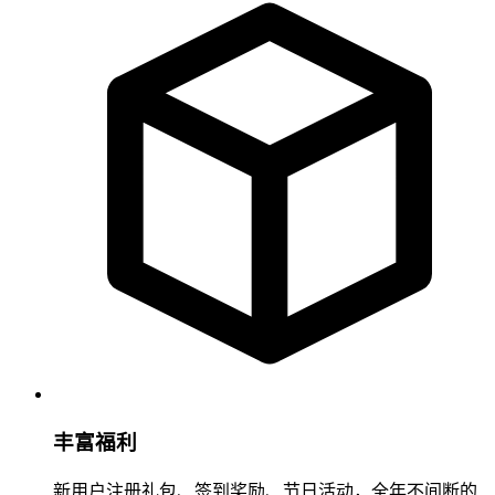
丰富福利
新用户注册礼包、签到奖励、节日活动，全年不间断的