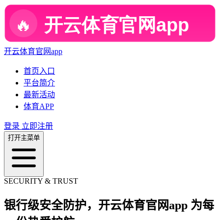
开云体育官网app
首页入口
平台简介
最新活动
体育APP
登录
立即注册
打开主菜单
SECURITY & TRUST
银行级安全防护，开云体育官网app 为每