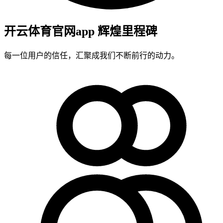
开云体育官网app 辉煌里程碑
每一位用户的信任，汇聚成我们不断前行的动力。