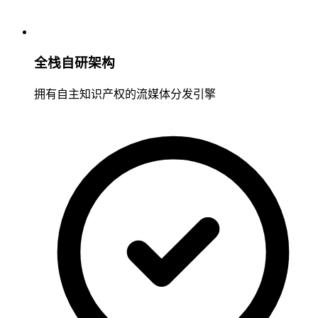
全栈自研架构
拥有自主知识产权的流媒体分发引擎