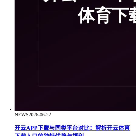
NEWS
2026-06-22
开云APP下载与同类平台对比：解析开云体育