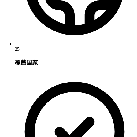
25+
覆盖国家