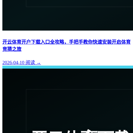
开云体育开户下载入口全攻略，手把手教你快速安装开启体育
竞猜之旅
2026-04-10
阅读
→