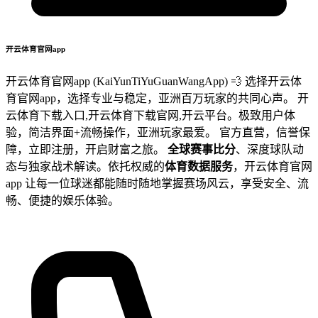
开云体育官网app
开云体育官网app (KaiYunTiYuGuanWangApp) 💨 选择开云体
育官网app，选择专业与稳定，亚洲百万玩家的共同心声。 开
云体育下载入口,开云体育下载官网,开云平台。极致用户体
验，简洁界面+流畅操作，亚洲玩家最爱。 官方直营，信誉保
障，立即注册，开启财富之旅。
全球赛事比分
、深度球队动
态与独家战术解读。依托权威的
体育数据服务
，开云体育官网
app 让每一位球迷都能随时随地掌握赛场风云，享受安全、流
畅、便捷的娱乐体验。