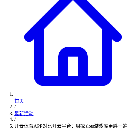
首页
/
最新活动
/
开云体育APP对比开云平台：哪家slots游戏库更胜一筹