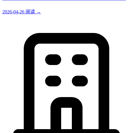
2026-04-26
阅读
→