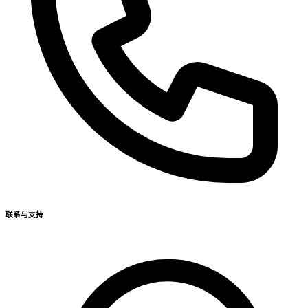
联系与支持