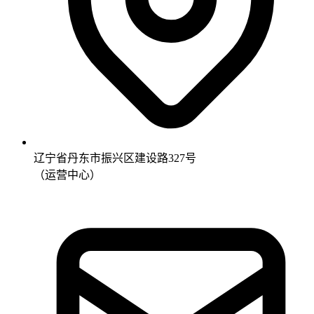
辽宁省丹东市振兴区建设路327号
（运营中心）