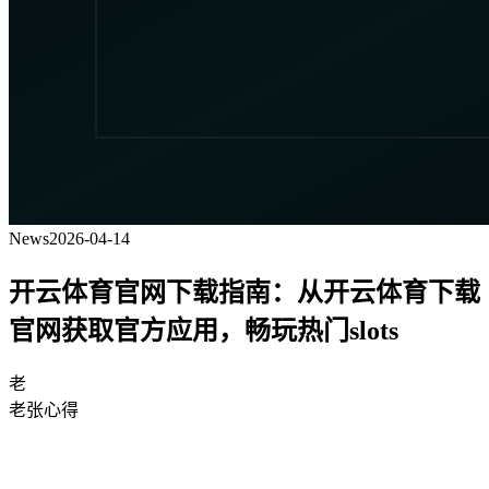
News
2026-04-14
开云体育官网下载指南：从开云体育下载
官网获取官方应用，畅玩热门slots
老
老张心得