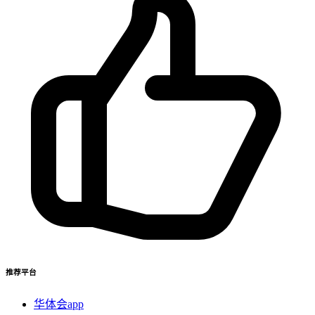
推荐平台
华体会app