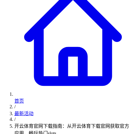
首页
/
最新活动
/
开云体育官网下载指南：从开云体育下载官网获取官方
应用，畅玩热门slots