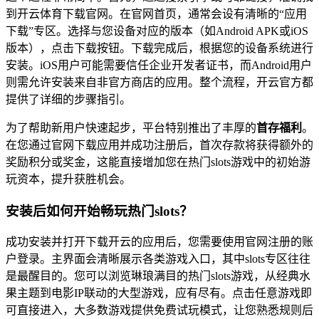
到开云体育下载官网。在官网首页，通常会设有清晰的“应用
下载”专区。选择与您设备对应的版本（如Android APK或iOS
版本），点击下载按钮。下载完成后，根据您的设备系统进行
安装。iOS用户可能需要信任企业开发者证书，而Android用户
则需允许安装来自非官方商店的应用。整个流程，开云官方都
提供了详细的步骤指引。
为了帮助新用户快速起步，平台特别推出了丰厚的
首存福利
。
在您通过官网下载应用并成功注册后，首次存款将获得额外的
奖励积分或奖金，这能直接增加您在热门slots游戏中的初始游
玩资本，提升获胜机会。
安装后如何开始畅玩热门slots？
成功安装并打开下载开云的应用后，您需要使用官网注册的账
户登录。主界面会清晰展示各类游戏入口，其中slots专区往往
是最醒目的。您可以浏览琳琅满目的热门slots游戏，从经典水
果主题到电影IP联动的大型游戏，应有尽有。点击任意游戏即
可直接进入，大多数游戏提供免费试玩模式，让您熟悉规则后