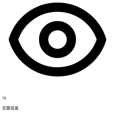
79
文章目录