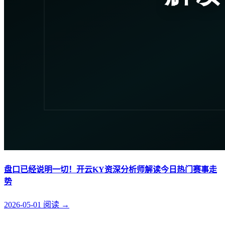
盘口已经说明一切！开云KY资深分析师解读今日热门赛事走
势
2026-05-01
阅读
→