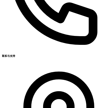
联系与支持