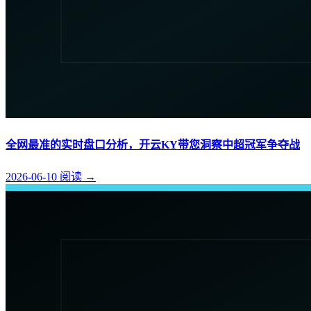
全网最准的实时盘口分析，开云KY带您洞察中超冠军争夺战
2026-06-10
阅读
→