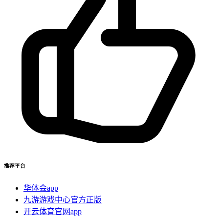
推荐平台
华体会app
九游游戏中心官方正版
开云体育官网app