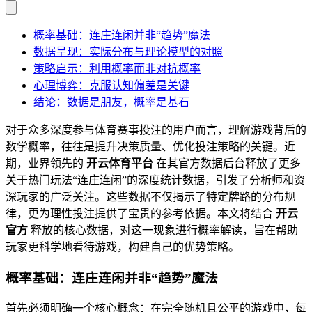
概率基础：连庄连闲并非“趋势”魔法
数据呈现：实际分布与理论模型的对照
策略启示：利用概率而非对抗概率
心理博弈：克服认知偏差是关键
结论：数据是朋友，概率是基石
对于众多深度参与体育赛事投注的用户而言，理解游戏背后的
数学概率，往往是提升决策质量、优化投注策略的关键。近
期，业界领先的
开云体育平台
在其官方数据后台释放了更多
关于热门玩法“连庄连闲”的深度统计数据，引发了分析师和资
深玩家的广泛关注。这些数据不仅揭示了特定牌路的分布规
律，更为理性投注提供了宝贵的参考依据。本文将结合
开云
官方
释放的核心数据，对这一现象进行概率解读，旨在帮助
玩家更科学地看待游戏，构建自己的优势策略。
概率基础：连庄连闲并非“趋势”魔法
首先必须明确一个核心概念：在完全随机且公平的游戏中，每