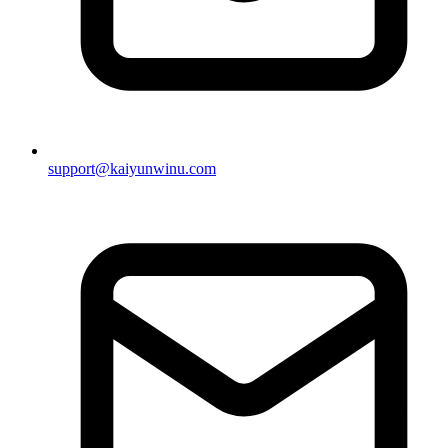
support@kaiyunwinu.com