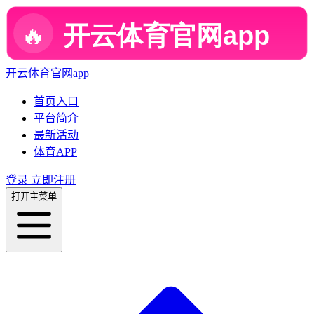
开云体育官网app
首页入口
平台简介
最新活动
体育APP
登录
立即注册
打开主菜单