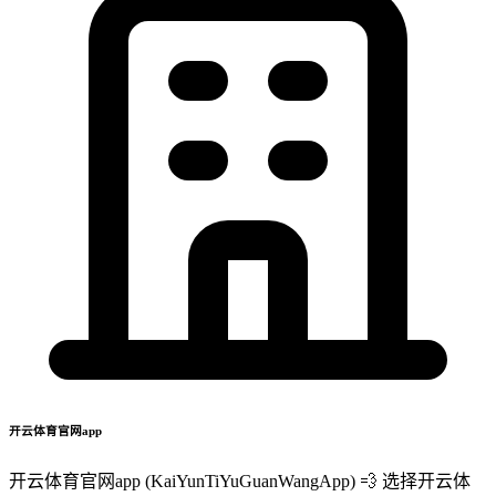
开云体育官网app
开云体育官网app (KaiYunTiYuGuanWangApp) 💨 选择开云体