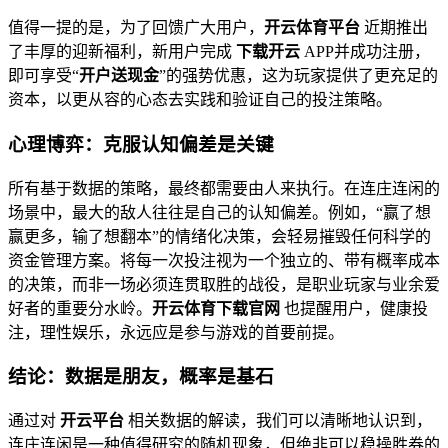
值得一提的是，为了回馈广大用户，
开云体育平台
近期推出
了丰厚的迎新福利，新用户完成
下载开云
APP并成功注册，
即可享受“
开户送现金
”的强势优惠，这为玩家提供了更充足的
资本，以更从容的心态去实践和验证自己的投注策略。
心理博弈：克服认知偏差是关键
所有基于数据的策略，最终都需要由人来执行。在连庄连闲的
场景中，最大的敌人往往是自己的认知偏差。例如，“赢了想
赢更多，输了想翻本”的情绪化决策，会轻易摧毁任何科学的
资金管理方案。将每一次投注视为一个独立的、带有概率成本
的决策，而非一场必须连贯取胜的战役，是职业玩家与业余爱
好者的重要分水岭。
开云体育下载官网
也提醒用户，健康投
注，理性娱乐，永远应是参与游戏的首要前提。
结论：数据是朋友，概率是基石
通过对
开云平台
相关数据的解读，我们可以清晰地认识到，
连庄连闲是一种值得研究的随机现象，但绝非可以稳操胜券的