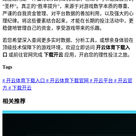
“圣杯”。真正的“胜率提升”，来源于对游戏数学本质的尊重、
严谨的自我资金管理、对平台数据的善加利用，以及强大的心
理纪律。将这些要素结合起来，才能在长期的投注活动中，更
稳健地管理自己的资金，享受游戏带来的乐趣。
若您希望深入查阅更多实时数据、分析工具，或想亲身体验在
顶级技术保障下的游戏环境，欢迎立即访问
开云体育下载入
口
或前往官网完成
下载开云
应用，开启您的理性投注之旅。
Tags
# 开云体育下载入口
# 开云体育下载官网
# 开云平台
# 开云官
方
# 下载开云
相关推荐