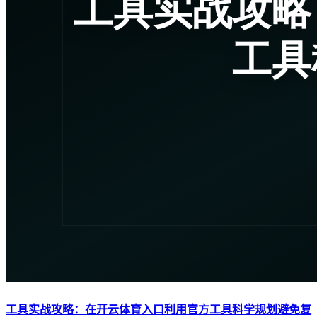
工具实战攻略：在开云体育入口利用官方工具科学规划避免复