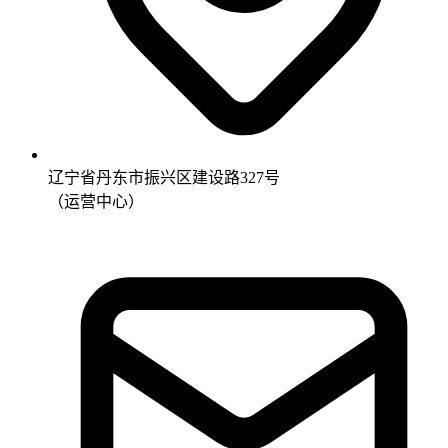
辽宁省丹东市振兴区建设路327号
（运营中心）