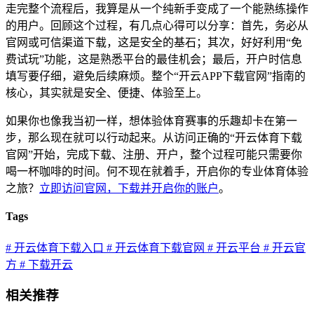
走完整个流程后，我算是从一个纯新手变成了一个能熟练操作
的用户。回顾这个过程，有几点心得可以分享：首先，务必从
官网或可信渠道下载，这是安全的基石；其次，好好利用“免
费试玩”功能，这是熟悉平台的最佳机会；最后，开户时信息
填写要仔细，避免后续麻烦。整个“开云APP下载官网”指南的
核心，其实就是安全、便捷、体验至上。
如果你也像我当初一样，想体验体育赛事的乐趣却卡在第一
步，那么现在就可以行动起来。从访问正确的“开云体育下载
官网”开始，完成下载、注册、开户，整个过程可能只需要你
喝一杯咖啡的时间。何不现在就着手，开启你的专业体育体验
之旅？
立即访问官网，下载并开启你的账户
。
Tags
# 开云体育下载入口
# 开云体育下载官网
# 开云平台
# 开云官
方
# 下载开云
相关推荐