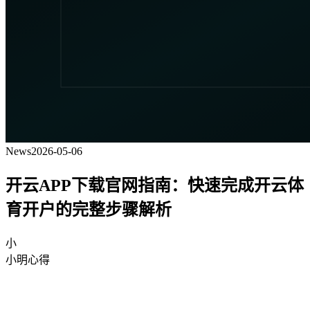
News
2026-05-06
开云APP下载官网指南：快速完成开云体
育开户的完整步骤解析
小
小明心得