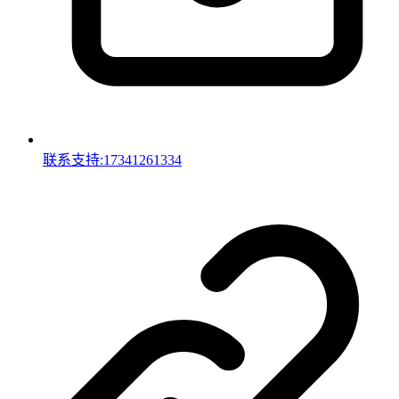
联系支持:17341261334