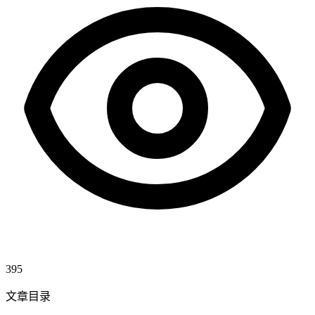
395
文章目录