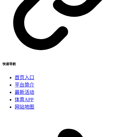
快速导航
首页入口
平台简介
最新活动
体育APP
网站地图