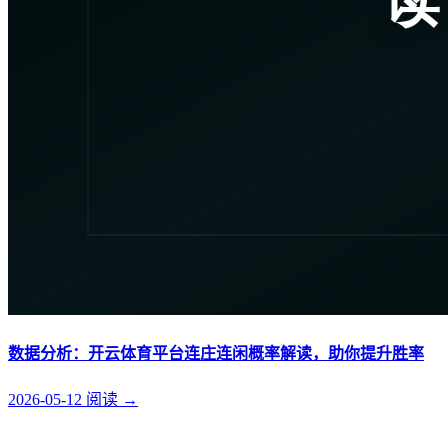
数据分析：开云体育平台连庄连闲概率解读，助你提升胜率
2026-05-12
阅读
→