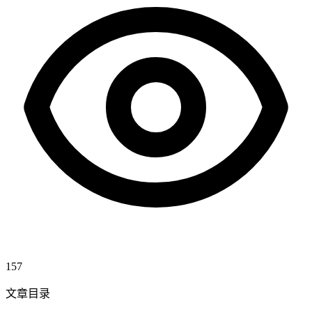
157
文章目录