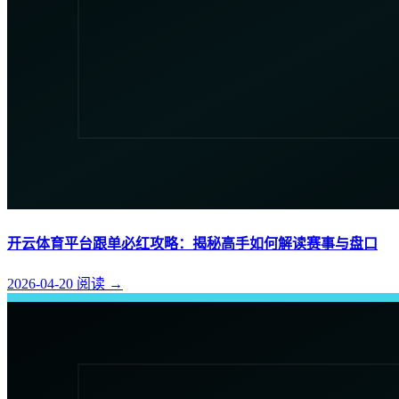
开云体育平台跟单必红攻略：揭秘高手如何解读赛事与盘口
2026-04-20
阅读
→