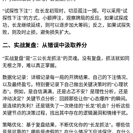
“试探性下注”：在长龙初现时，切忌孤注一掷。可以采用“试
探性下注”的方式，小额押注，观察牌局的反应。如果试探成
功，长龙继续延续，则可以逐步加大筹码；反之，如果试探失
败，则及时止损，避免损失扩大。
二、实战复盘：从错误中汲取养分
“实战复盘”是“三公长龙抓法”的灵魂。没有复盘，抓法就如同
无根之萍，难以真正掌握。
数据化记录：详细记录每一局的开牌结果、自己的下注情况、
以及最终盈亏。特别要记录下自己做出关键决策时的“心理状
态”。例如，是自信满满，还是忐忑不安？是理性分析，还是
冲动决定？关键节点分析：回顾那些让你“心态爆炸”的瞬间。
是连续的失利？还是错失了一次绝佳的“长龙”机会？分析这些
关键节点的决策过程，找出其中存在的逻辑漏洞和情绪干扰。
策略优化：基于复盘结果，不断优化你的“长龙抓法”。哪些信
号是可靠的？哪些是虚假的？在什么情况下应该保守，在什么