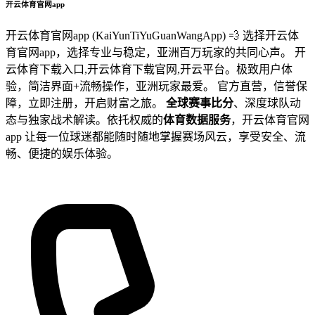
开云体育官网app
开云体育官网app (KaiYunTiYuGuanWangApp) 💨 选择开云体
育官网app，选择专业与稳定，亚洲百万玩家的共同心声。 开
云体育下载入口,开云体育下载官网,开云平台。极致用户体
验，简洁界面+流畅操作，亚洲玩家最爱。 官方直营，信誉保
障，立即注册，开启财富之旅。
全球赛事比分
、深度球队动
态与独家战术解读。依托权威的
体育数据服务
，开云体育官网
app 让每一位球迷都能随时随地掌握赛场风云，享受安全、流
畅、便捷的娱乐体验。