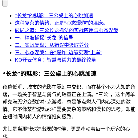
“长龙”的魅影：三公桌上的心跳加速
这种复杂的情绪，正是“心态爆炸”的温床。
破局之道：三公长龙抓法的实战应用与心态涅槃
一、精准捕捉“长龙”的信号
二、实战复盘：从错误中汲取养分
三、心态涅槃：在“爆炸”边缘实现“上岸”
KO开云体育：智慧与毅力的最终较量
“长龙”的魅影：三公桌上的心跳加速
夜幕低垂，城市的光影在霓虹中交织，而在某个不为人知的角
落，一场关于智慧与勇气的较量正在上演。“三公”，这个简单
却充满无穷变数的扑克游戏，总是能点燃人们内心深处的激
情。它不像某些游戏那样需要复杂的策略和漫长的思考，却能
在短时间内将人的情绪推向极致。
尤其是当那“长龙”出现的时候，更是牵动着每一个玩家的心
弦。