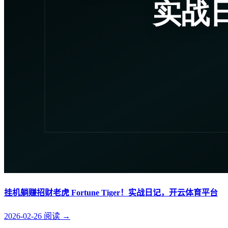
挂机躺赚招财老虎 Fortune Tiger！实战日记，开云体育平台
2026-02-26
阅读
→