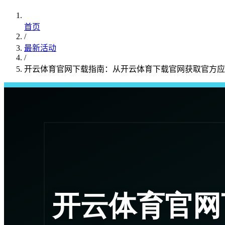
首页
/
最新活动
/
开云体育官网下载指南：从开云体育下载官网获取官方应用，