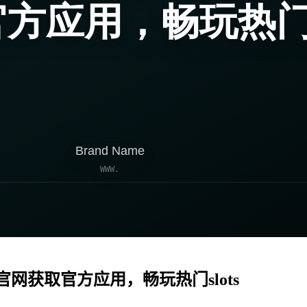
获取官方应用，畅玩热门slots