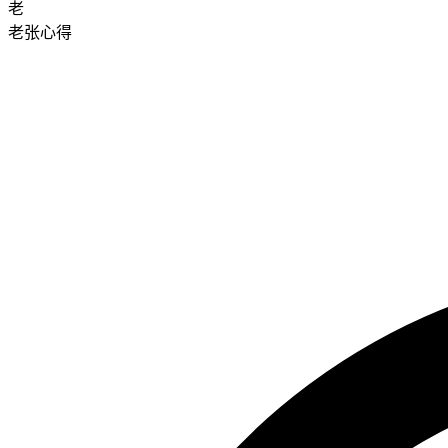
老
老张心得