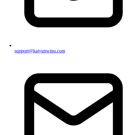
support@kaiyunwinu.com