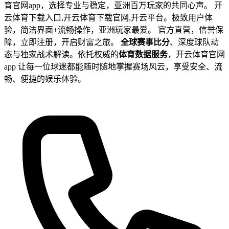
育官网app，选择专业与稳定，亚洲百万玩家的共同心声。 开
云体育下载入口,开云体育下载官网,开云平台。极致用户体
验，简洁界面+流畅操作，亚洲玩家最爱。 官方直营，信誉保
障，立即注册，开启财富之旅。
全球赛事比分
、深度球队动
态与独家战术解读。依托权威的
体育数据服务
，开云体育官网
app 让每一位球迷都能随时随地掌握赛场风云，享受安全、流
畅、便捷的娱乐体验。