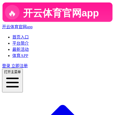
开云体育官网app
首页入口
平台简介
最新活动
体育APP
登录
立即注册
打开主菜单