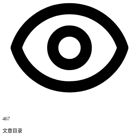
467
文章目录