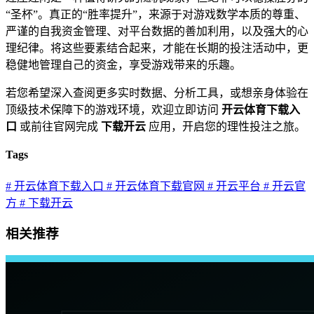
“圣杯”。真正的“胜率提升”，来源于对游戏数学本质的尊重、
严谨的自我资金管理、对平台数据的善加利用，以及强大的心
理纪律。将这些要素结合起来，才能在长期的投注活动中，更
稳健地管理自己的资金，享受游戏带来的乐趣。
若您希望深入查阅更多实时数据、分析工具，或想亲身体验在
顶级技术保障下的游戏环境，欢迎立即访问
开云体育下载入
口
或前往官网完成
下载开云
应用，开启您的理性投注之旅。
Tags
# 开云体育下载入口
# 开云体育下载官网
# 开云平台
# 开云官
方
# 下载开云
相关推荐