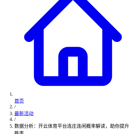
首页
/
最新活动
/
数据分析：开云体育平台连庄连闲概率解读，助你提升
胜率