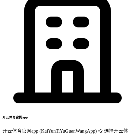
开云体育官网app
开云体育官网app (KaiYunTiYuGuanWangApp) 💨 选择开云体