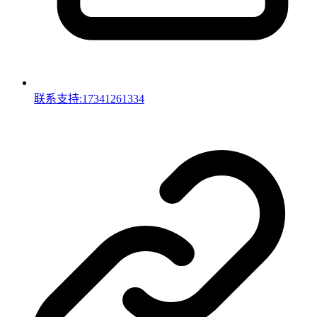
联系支持:17341261334