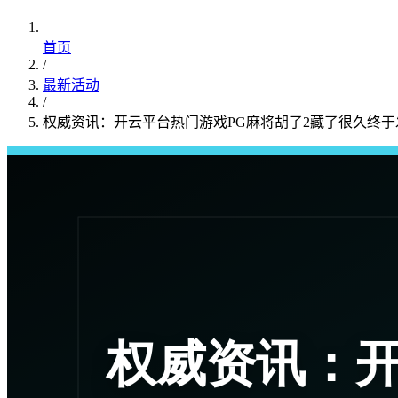
首页
/
最新活动
/
权威资讯：开云平台热门游戏PG麻将胡了2藏了很久终于