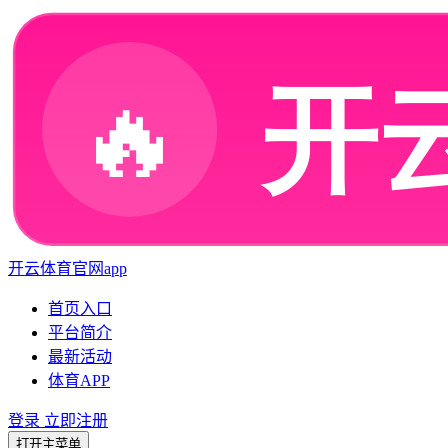
开云体育官网app
首页入口
平台简介
最新活动
体育APP
登录
立即注册
打开主菜单